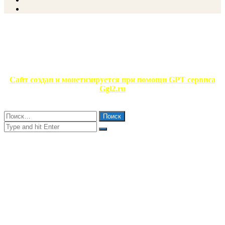
page
Next
page
ФОТОГАЛЕРЕЯ
НЕ ПРОПУСТИТЕ
ЧИТАЕМОЕ
Сайт создан и монетизируется при помощи GPT сервиса
Ggl2.ru
Close
Найти:
Close
Search
for