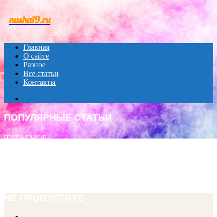
Menu
nusha19.ru
Главная
О сайте
Разное
Все статьи
Контакты
Search
for
ПОПУЛЯРНЫЕ СТАТЬИ
ЧИТАЕМОЕ
ПОСЛЕДНИЕ ЗАПИСИ
ИНТЕРЕСНОЕ
НЕ ПРОПУСТИТЕ
Previous